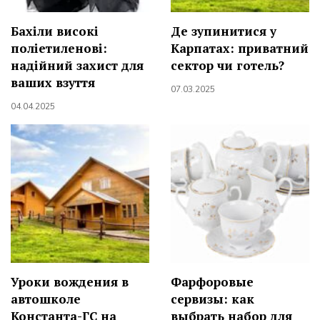
Бахіли високі
Де зупинитися у
поліетиленові:
Карпатах: приватний
надійний захист для
сектор чи готель?
ваших взуття
07.03.2025
04.04.2025
Уроки вождения в
Фарфоровые
автошколе
сервизы: как
Константа-ГС на
выбрать набор для