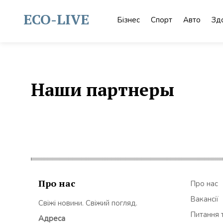
Skip
to
ECO-LIVE
Бізнес
Спорт
Авто
Зд
content
Наши партнеры
Про нас
Про нас
Вакансії
Свіжі новини. Свіжий погляд.
Питання т
Адреса