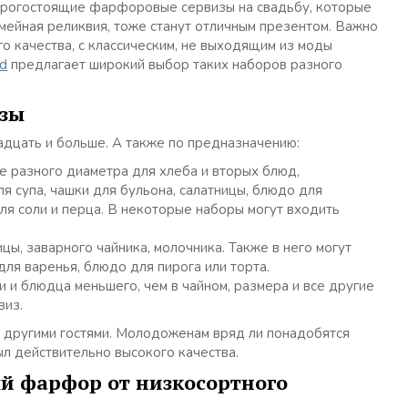
дорогостоящие фарфоровые сервизы на свадьбу, которые
мейная реликвия, тоже станут отличным презентом. Важно
го качества, с классическим, не выходящим из моды
rd
предлагает широкий выбор таких наборов разного
изы
адцать и больше. А также по предназначению:
е разного диаметра для хлеба и вторых блюд,
 супа, чашки для бульона, салатницы, блюдо для
для соли и перца. В некоторые наборы могут входить
цы, заварного чайника, молочника. Также в него могут
для варенья, блюдо для пирога или торта.
 и блюдца меньшего, чем в чайном, размера и все другие
виз.
с другими гостями. Молодоженам вряд ли понадобятся
л действительно высокого качества.
й фарфор от низкосортного