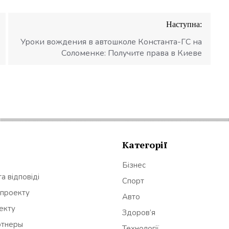
Наступна:
Уроки вождения в автошколе Константа-ГС на
Соломенке: Получите права в Киеве
Категорії
Бізнес
а відповіді
Спорт
 проекту
Авто
оекту
Здоров’я
ртнеры
Технології