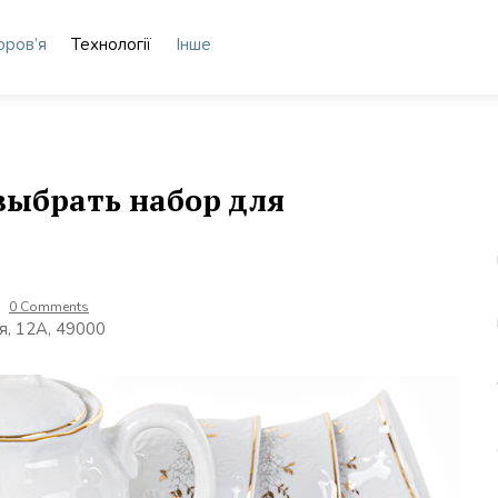
оров’я
Технології
Інше
выбрать набор для
0 Comments
я, 12А, 49000