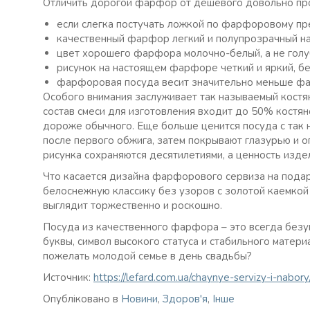
Отличить дорогой фарфор от дешевого довольно про
если слегка постучать ложкой по фарфоровому пре
качественный фарфор легкий и полупрозрачный на
цвет хорошего фарфора молочно-белый, а не голу
рисунок на настоящем фарфоре четкий и яркий, бе
фарфоровая посуда весит значительно меньше фа
Особого внимания заслуживает так называемый костя
состав смеси для изготовления входит до 50% костян
дороже обычного. Еще больше ценится посуда с так 
после первого обжига, затем покрывают глазурью и 
рисунка сохраняются десятилетиями, а ценность издел
Что касается дизайна фарфорового сервиза на пода
белоснежную классику без узоров с золотой каемкой 
выглядит торжественно и роскошно.
Посуда из качественного фарфора – это всегда безу
буквы, символ высокого статуса и стабильного матер
пожелать молодой семье в день свадьбы?
Источник:
https://lefard.com.ua/chaynye-servizy-i-nabory
Опубліковано в
Новини
,
Здоров'я
,
Інше