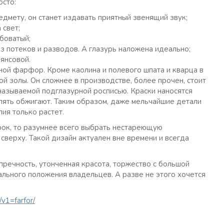
сто:
дмету, он станет издавать приятный звенящий звук;
 свет;
боватый;
з потеков и разводов. А глазурь наложена идеально;
янсовой.
ной фарфор. Кроме каолина и полевого шпата и кварца в
ой золы. Он сложнее в производстве, более прочен, стоит
называемой подглазурной росписью. Краски наносятся
опять обжигают. Таким образом, даже мельчайшие детали
ия только растет.
рок, то разумнее всего выбрать нестареющую
сверху. Такой дизайн актуален вне времени и всегда
пречность, утонченная красота, торжество с большой
иального положения владельцев. А разве не этого хочется
/v1=farfor/