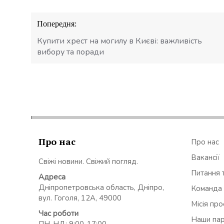
Навігація
Попередня:
записів
Купити хрест на могилу в Києві: важливість
вибору та поради
Про нас
Про нас
Вакансії
Свіжі новини. Свіжий погляд.
Питання т
Адреса
Дніпропетровська область, Дніпро,
Команда
вул. Гоголя, 12А, 49000
Місія пр
Час роботи
Наши па
ПН-НД: 9:00-17:00