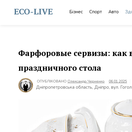
Skip
to
ECO-LIVE
Бізнес
Спорт
Авто
Зд
content
Фарфоровые сервизы: как 
праздничного стола
ОПУБЛІКОВАНО
Олександр Черненко
06.01.2025
Дніпропетровська область, Дніпро, вул. Гогол