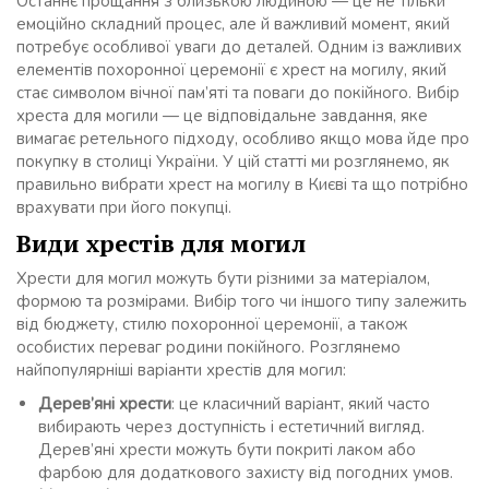
Останнє прощання з близькою людиною — це не тільки
емоційно складний процес, але й важливий момент, який
потребує особливої уваги до деталей. Одним із важливих
елементів похоронної церемонії є хрест на могилу, який
стає символом вічної пам’яті та поваги до покійного. Вибір
хреста для могили — це відповідальне завдання, яке
вимагає ретельного підходу, особливо якщо мова йде про
покупку в столиці України. У цій статті ми розглянемо, як
правильно вибрати хрест на могилу в Києві та що потрібно
врахувати при його покупці.
Види хрестів для могил
Хрести для могил можуть бути різними за матеріалом,
формою та розмірами. Вибір того чи іншого типу залежить
від бюджету, стилю похоронної церемонії, а також
особистих переваг родини покійного. Розглянемо
найпопулярніші варіанти хрестів для могил:
Дерев’яні хрести
: це класичний варіант, який часто
вибирають через доступність і естетичний вигляд.
Дерев’яні хрести можуть бути покриті лаком або
фарбою для додаткового захисту від погодних умов.