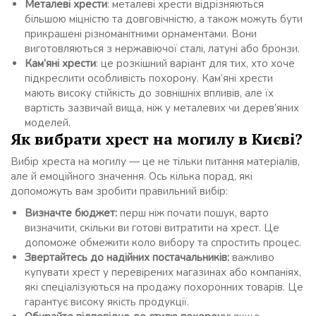
Металеві хрести
: металеві хрести відрізняються
більшою міцністю та довговічністю, а також можуть бути
прикрашені різноманітними орнаментами. Вони
виготовляються з нержавіючої сталі, латуні або бронзи.
Кам’яні хрести
: це розкішний варіант для тих, хто хоче
підкреслити особливість похорону. Кам’яні хрести
мають високу стійкість до зовнішніх впливів, але їх
вартість зазвичай вища, ніж у металевих чи дерев’яних
моделей.
Як вибрати хрест на могилу в Києві?
Вибір хреста на могилу — це не тільки питання матеріалів,
але й емоційного значення. Ось кілька порад, які
допоможуть вам зробити правильний вибір:
Визначте бюджет:
перш ніж почати пошук, варто
визначити, скільки ви готові витратити на хрест. Це
допоможе обмежити коло вибору та спростить процес.
Звертайтесь до надійних постачальників:
важливо
купувати хрест у перевірених магазинах або компаніях,
які спеціалізуються на продажу похоронних товарів. Це
гарантує високу якість продукції.