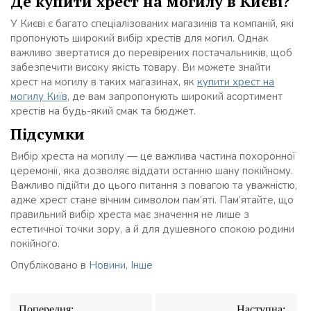
Де купити хрест на могилу в Києві?
У Києві є багато спеціалізованих магазинів та компаній, які
пропонують широкий вибір хрестів для могил. Однак
важливо звертатися до перевірених постачальників, щоб
забезпечити високу якість товару. Ви можете знайти
хрест на могилу в таких магазинах, як
купити хрест на
могилу Київ
, де вам запропонують широкий асортимент
хрестів на будь-який смак та бюджет.
Підсумки
Вибір хреста на могилу — це важлива частина похоронної
церемонії, яка дозволяє віддати останню шану покійному.
Важливо підійти до цього питання з повагою та уважністю,
адже хрест стане вічним символом пам’яті. Пам’ятайте, що
правильний вибір хреста має значення не лише з
естетичної точки зору, а й для душевного спокою родини
покійного.
Опубліковано в
Новини
,
Інше
Навігація
Попередня:
Наступна: