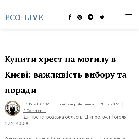
Skip
to
ECO-LIVE
content
TOG
NAVI
Купити хрест на могилу в
Києві: важливість вибору та
поради
ОПУБЛІКОВАНО
Олександр Черненко
28.12.2024
0 Comments
Дніпропетровська область, Дніпро, вул. Гоголя,
12А, 49000