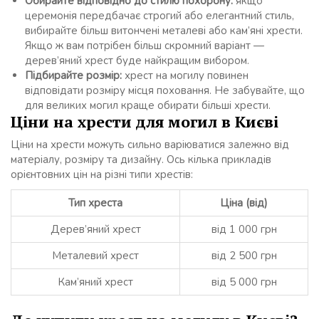
Обирайте відповідно до стилю похорону:
якщо
церемонія передбачає строгий або елегантний стиль,
вибирайте більш витончені металеві або кам’яні хрести.
Якщо ж вам потрібен більш скромний варіант —
дерев’яний хрест буде найкращим вибором.
Підбирайте розмір:
хрест на могилу повинен
відповідати розміру місця поховання. Не забувайте, що
для великих могил краще обирати більші хрести.
Ціни на хрести для могил в Києві
Ціни на хрести можуть сильно варіюватися залежно від
матеріалу, розміру та дизайну. Ось кілька прикладів
орієнтовних цін на різні типи хрестів:
Тип хреста
Ціна (від)
Дерев’яний хрест
від 1 000 грн
Металевий хрест
від 2 500 грн
Кам’яний хрест
від 5 000 грн