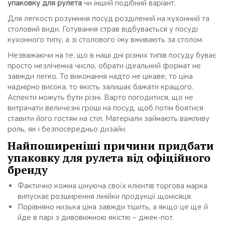
упаковку для рулета
чи інший подібний варіант.
Для легкості розуміння посуд розділений на кухонний та
столовий види. Готування страв відбувається у посуді
кухонного типу, а зі столового їжу вживають за столом.
Незважаючи на те, що в наші дні різних типів посуду буває
просто незліченна число, обрати ідеальний формат не
завжди легко. То виконання надто не цікаве, то ціна
надмірно висока, то якість залишає бажати кращого.
Аспекти можуть бути різні. Варто погодитися, що не
витрачати величезні гроші на посуд, щоб потім боятися
ставити його гостям на стіл. Матеріали займають важливу
роль, як і безпосередньо дизайн.
Найпоширеніші причини придбати
упаковку для рулета
від офіційного
бренду
Фактично кожна цінуюча своїх клієнтів торгова марка
випускає розширення лінійки продукції щомісяця.
Порівняно низька ціна завжди тішить, а якщо це ще й
йде в парі з дивовижною якістю – джек-пот.