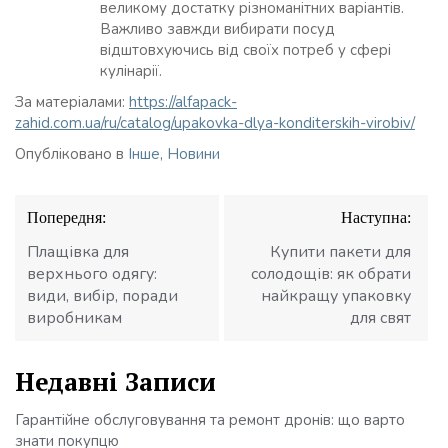
великому достатку різноманітних варіантів.
Важливо завжди вибирати посуд
відштовхуючись від своїх потреб у сфері
кулінарії.
За матеріалами:
https://alfapack-
zahid.com.ua/ru/catalog/upakovka-dlya-konditerskih-virobiv/
Опубліковано в
Інше
,
Новини
Навігація
Попередня:
Наступна:
записів
Плащівка для
Купити пакети для
верхнього одягу:
солодощів: як обрати
види, вибір, поради
найкращу упаковку
виробникам
для свят
Недавні Записи
Гарантійне обслуговування та ремонт дронів: що варто
знати покупцю