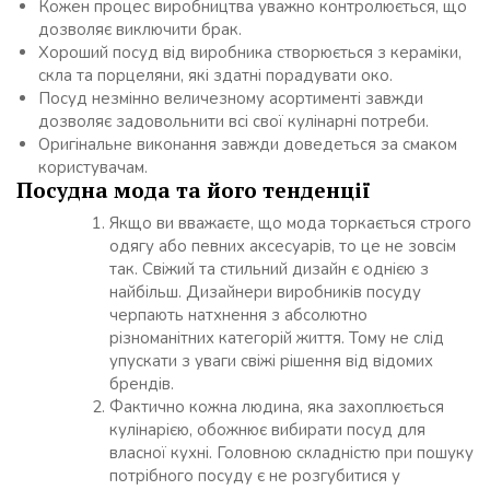
Кожен процес виробництва уважно контролюється, що
дозволяє виключити брак.
Хороший посуд від виробника створюється з кераміки,
скла та порцеляни, які здатні порадувати око.
Посуд незмінно величезному асортименті завжди
дозволяє задовольнити всі свої кулінарні потреби.
Оригінальне виконання завжди доведеться за смаком
користувачам.
Посудна мода та його тенденції
Якщо ви вважаєте, що мода торкається строго
одягу або певних аксесуарів, то це не зовсім
так. Свіжий та стильний дизайн є однією з
найбільш. Дизайнери виробників посуду
черпають натхнення з абсолютно
різноманітних категорій життя. Тому не слід
упускати з уваги свіжі рішення від відомих
брендів.
Фактично кожна людина, яка захоплюється
кулінарією, обожнює вибирати посуд для
власної кухні. Головною складністю при пошуку
потрібного посуду є не розгубитися у